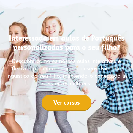
Interessada em aulas de Português
personalizadas para o seu filho?
Descubra como as nossas aulas interativas e
flexíveis podem melhorar o desenvolvimento
linguístico do seu filho, mantendo-o conectado às
suas raízes culturais.
Ver cursos