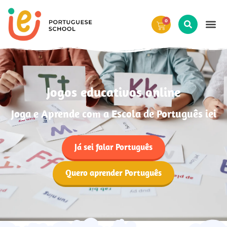
0
Jogos educativos online
Joga e Aprende com a Escola de Português iei
Já sei falar Português
Quero aprender Português