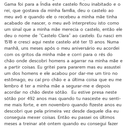
Gama foi para a Índia este castelo ficou inabitado e o
rei, que gostava da minha família, deu o castelo ao
meu avô e quando ele o recebeu a minha mãe tinha
acabado de nascer, o meu avô interpretou isto como
um sinal que a minha mãe merecia o castelo, então ele
deu o nome de “Castelo Clara” ao castelo. Eu nasci em
1518 e cresci aqui neste castelo até ter 13 anos. Numa
manhã, uns meses após o meu aniversário eu acordei
com os gritos da minha mãe e corri para o rés do
chão onde descobri homens a agarrar na minha mãe e
a partir coisas. Eu gritei para pararem mas eu assustei
um dos homens e ele acabou por dar-me um tiro no
estômago, eu caí pro chão e a última coisa que eu me
lembro é ter a minha mãe a segurar-me e depois
acordar no chão deste sótão. Eu estive presa neste
sótão por 492 anos mas quando tu nasceste eu senti-
me mais forte, e em novembro quando fizeste anos eu
descobri que pela primeira vez desde daquele dia eu
conseguia mexer coisas. Então eu passei os últimos
meses a treinar até ontem quando eu consegui fazer