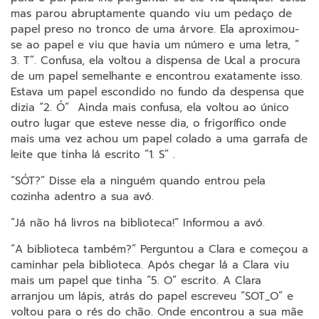
mas parou abruptamente quando viu um pedaço de
papel preso no tronco de uma árvore. Ela aproximou-
se ao papel e viu que havia um número e uma letra, “
3. T”. Confusa, ela voltou a dispensa de Ucal a procura
de um papel semelhante e encontrou exatamente isso.
Estava um papel escondido no fundo da despensa que
dizia “2. Ó” Ainda mais confusa, ela voltou ao único
outro lugar que esteve nesse dia, o frigorífico onde
mais uma vez achou um papel colado a uma garrafa de
leite que tinha lá escrito “1. S” .
“SÓT?” Disse ela a ninguém quando entrou pela
cozinha adentro a sua avó.
“Já não há livros na biblioteca!” Informou a avó.
“A biblioteca também?” Perguntou a Clara e começou a
caminhar pela biblioteca. Após chegar lá a Clara viu
mais um papel que tinha “5. O” escrito. A Clara
arranjou um lápis, atrás do papel escreveu “SOT_O” e
voltou para o rés do chão. Onde encontrou a sua mãe