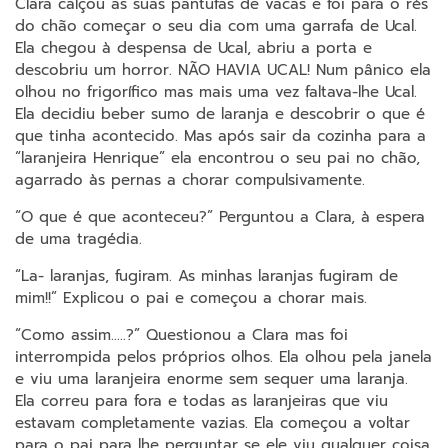
Clara calçou as suas pantufas de vacas e foi para o rés
do chão começar o seu dia com uma garrafa de Ucal.
Ela chegou à despensa de Ucal, abriu a porta e
descobriu um horror. NÃO HAVIA UCAL! Num pânico ela
olhou no frigorífico mas mais uma vez faltava-lhe Ucal.
Ela decidiu beber sumo de laranja e descobrir o que é
que tinha acontecido. Mas após sair da cozinha para a
“laranjeira Henrique” ela encontrou o seu pai no chão,
agarrado às pernas a chorar compulsivamente.
“O que é que aconteceu?” Perguntou a Clara, à espera
de uma tragédia.
“La- laranjas, fugiram. As minhas laranjas fugiram de
mim!!” Explicou o pai e começou a chorar mais.
“Como assim…..?” Questionou a Clara mas foi
interrompida pelos próprios olhos. Ela olhou pela janela
e viu uma laranjeira enorme sem sequer uma laranja.
Ela correu para fora e todas as laranjeiras que viu
estavam completamente vazias. Ela começou a voltar
para o pai para lhe perguntar se ele viu qualquer coisa