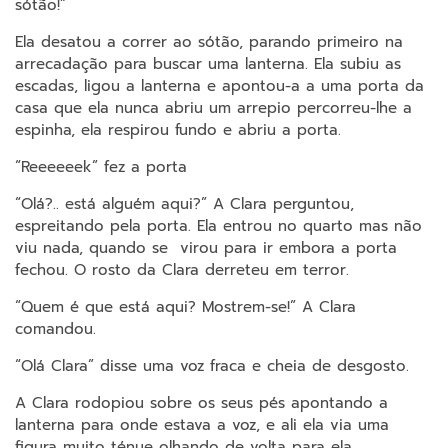
sótão!”
Ela desatou a correr ao sótão, parando primeiro na
arrecadação para buscar uma lanterna. Ela subiu as
escadas, ligou a lanterna e apontou-a a uma porta da
casa que ela nunca abriu um arrepio percorreu-lhe a
espinha, ela respirou fundo e abriu a porta.
“Reeeeeek” fez a porta
“Olá?.. está alguém aqui?” A Clara perguntou,
espreitando pela porta. Ela entrou no quarto mas não
viu nada, quando se virou para ir embora a porta
fechou. O rosto da Clara derreteu em terror.
“Quem é que está aqui? Mostrem-se!” A Clara
comandou.
“Olá Clara” disse uma voz fraca e cheia de desgosto.
A Clara rodopiou sobre os seus pés apontando a
lanterna para onde estava a voz, e ali ela via uma
figura muito ténue olhando de volta para ela.